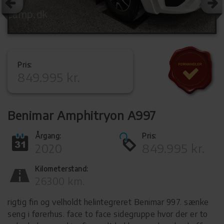
Pris:
849.995 kr.
Benimar Amphitryon A997
Årgang:
Pris:
2020
849.995 kr.
Kilometerstand:
26300 km.
rigtig fin og velholdt helintegreret Benimar 997. sænke
seng i førerhus. face to face sidegruppe hvor der er to