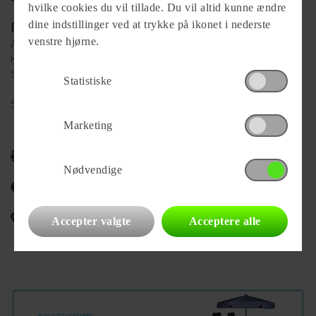
hvilke cookies du vil tillade. Du vil altid kunne ændre
dine indstillinger ved at trykke på ikonet i nederste
Forhandler
venstre hjørne.
Aabycamp Aps
Knøsgårdvej 121
9440 Aabybro
Statistiske
Se alle
85
vogne for forhandleren
Marketing
Udskriv
Nødvendige
Del på Facebook
Campingvognens placering
Accepter valgte
Acceptere alle