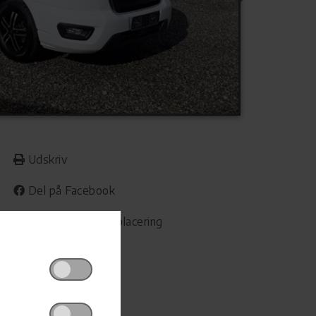
Udskriv
Del på Facebook
Campingvognens placering