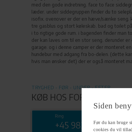
med den gode indretning. face to face sidde
læder. under siddegruppen finder du to selep
isofix. ovenover er der en hæve/sænke seng.
tre gasblus og stort køleskab. bad og toilet på
i to rigtige gode rum. i bagenden finder man 
der kan laves om til en stor seng. derunder er 
garage. og i denne camper er der monteret en
hundebur med adgang fra bo-delen. (dette ka
hvis man ønsker det) der er også monteret ma
TRYGHED - FØR - UNDER - EFTER
KØB HOS FORHANDLER
Siden beny
Ring
Før du kan bruge sid
+45 98244800
cookies du vil till