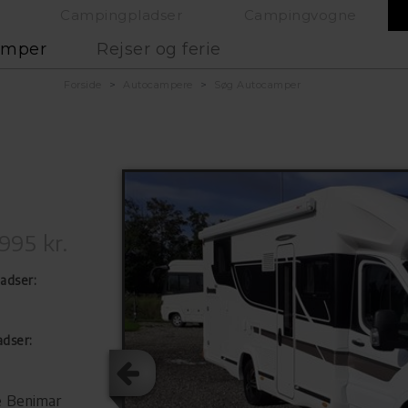
Campingpladser
Campingvogne
amper
Rejser og ferie
Forside
Autocampere
Søg Autocamper
995 kr.
adser:
adser:
e Benimar