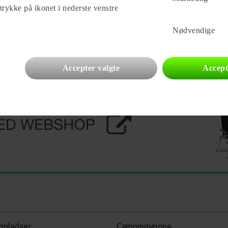
 trykke på ikonet i nederste venstre
Nødvendige
Accepter valgte
Accept
gpladser
Campingvogne