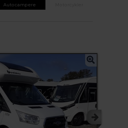
Autocampere
Motorcykler