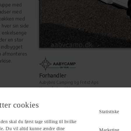
gruppe med
ladser med
 køkken med
 hver sin side
to enkelsenge
der en stor
 indbygget
n afmonteres
rkise.
Forhandler
Aabybro Camping og Fritid Aps
Knøsgårdvej 121
9440 Aabybro
tter cookies
Se alle
85
vogne for forhandleren
Statistiske
en skal du først tage stilling til hvilke
ade. Du vil altid kunne ændre dine
Marketing