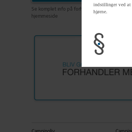
indstillinger ved at
Se komplet info på forhandlerens
hjørne.
hjemmeside
Campingliv
Campin