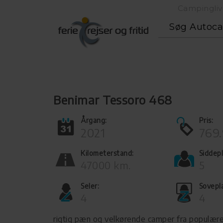
Campingliv
Søg Autoc
Benimar Tessoro 468
Årgang:
Pris:
2021
769.
Kilometerstand:
Siddepl
47000 km.
5
Seler:
Sovepl
4
4
rigtig pæn og velkørende camper fra populær