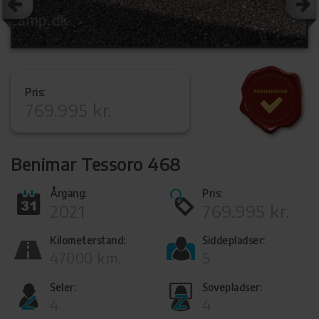
Pris:
769.995 kr.
Benimar Tessoro 468
Årgang:
Pris:
2021
769.995 kr.
Kilometerstand:
Siddepladser:
47000 km.
5
Seler:
Sovepladser:
4
4