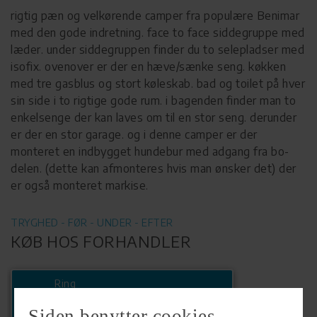
rigtig pæn og velkørende camper fra populære Benimar
med den gode indretning. face to face siddegruppe med
læder. under siddegruppen finder du to selepladser med
isofix. ovenover er der en hæve/sænke seng. køkken
med tre gasblus og stort køleskab. bad og toilet på hver
sin side i to rigtige gode rum. i bagenden finder man to
enkelsenge der kan laves om til en stor seng. derunder
er der en stor garage. og i denne camper er der
monteret en indbygget hundebur med adgang fra bo-
delen. (dette kan afmonteres hvis man ønsker det) der
er også monteret markise.
TRYGHED - FØR - UNDER - EFTER
KØB HOS FORHANDLER
Ring
+45 98244800
Siden benytter cookies