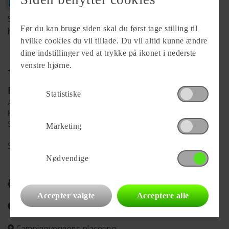
Se komplet info på forhandlerens
Før du kan bruge siden skal du først tage stilling til
hjemmeside
hvilke cookies du vil tillade. Du vil altid kunne ændre
dine indstillinger ved at trykke på ikonet i nederste
venstre hjørne.
Forhandler
Statistiske
Aabybro Camping og Fritid Aps
Knøsgårdvej 121
9440 Aabybro
Marketing
Se alle
86
vogne for forhandleren
Nødvendige
Udskriv
Accepter valgte
Acceptere alle
Del på Facebook
Campingvognens placering