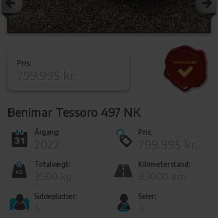
Pris:
799.995 kr.
Benimar Tessoro 497 NK
Årgang:
Pris:
2022
799.995 kr.
Totalvægt:
Kilometerstand:
3500 kg.
83000 km.
Siddepladser:
Seler:
4
4