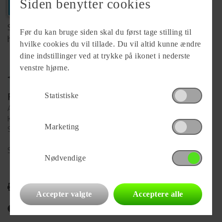
+45 98244800
Siden benytter cookies
Se komplet info på forhandlerens
Før du kan bruge siden skal du først tage stilling til
hjemmeside
hvilke cookies du vil tillade. Du vil altid kunne ændre
dine indstillinger ved at trykke på ikonet i nederste
venstre hjørne.
Forhandler
Statistiske
Aabycamp Aps
Knøsgårdvej 121
Marketing
9440 Aabybro
Se alle
85
vogne for forhandleren
Nødvendige
Udskriv
Accepter valgte
Acceptere alle
Del på Facebook