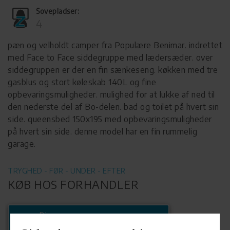
Sovepladser:
4
pæn og velholdt camper fra Populære Benimar. indrettet
med Face to Face siddegruppe med lædersæder. over
siddegruppen er der en fin sænkeseng. køkken med tre
gasblus og stort køleskab 140L og fine
opbevaringsmuligheder. mulighed for at lukke af ned til
den nederste del af Bo-delen. bad og toilet på hvert sin
side. queensbed 150x195 med opbevaringsmuligheder
på hvert sin side. denne model har en fin rummelig
garage.
TRYGHED - FØR - UNDER - EFTER
KØB HOS FORHANDLER
Ring