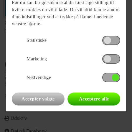
Før du kan bruge siden skal du først tage stilling til
+45 20755797
hvilke cookies du vil tillade. Du vil altid kunne ændre
dine indstillinger ved at trykke på ikonet i nederste
Se komplet info på forhandlerens
venstre hjørne.
hjemmeside
Statistiske
Marketing
Forhandler
DanCamper A/S
Nødvendige
Vegavej 8
8700 Horsens
Se alle
47
vogne for forhandleren
Accepter valgte
Acceptere alle
Udskriv
Del på Facebook