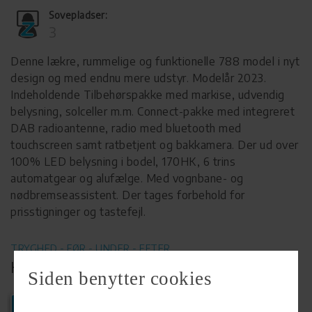
Sovepladser:
3
Denne lækre, rummelige og funktionelle 788 model i nyt
design og med endnu mere udstyr. Modelår 2023.
Indeholdende Tilbehørspakke med markise, udvendig
belysning, solceller m.m. Connect-pakke med integreret
DAB radioantenne, radio med bluetooth med
touchscreen samt ratbetjent og bakkamera. Der ud over
100% LED belysning i bodel, 170HK, 6 trins
automatgear og alufælge. Med vognbane- og
nødbremseassistent. Der tages forbehold for
prisstigninger og tastefejl.
TRYGHED - FØR - UNDER - EFTER
KØB HOS FORHANDLER
Siden benytter cookies
Ring