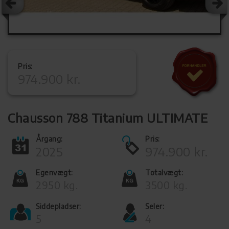
Pris:
974.900 kr.
Chausson 788 Titanium ULTIMATE
Årgang:
Pris:
2025
974.900 kr.
Egenvægt:
Totalvægt:
2950 kg.
3500 kg.
Siddepladser:
Seler:
5
4