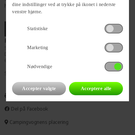
dine indstillinger ved at trykke på ikonet i nederste
hjemmeside
venstre hjørne.
Statistiske
Forhandler
Marketing
Steen's MC-center ApS
Dornen 16
6715 Esbjerg N
Nødvendige
Se alle
18
vogne for forhandleren
Accepter valgte
Acceptere alle
Udskriv
Del på Facebook
Campingvognens placering