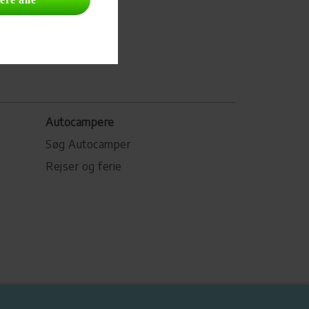
Autocampere
Søg Autocamper
Rejser og ferie