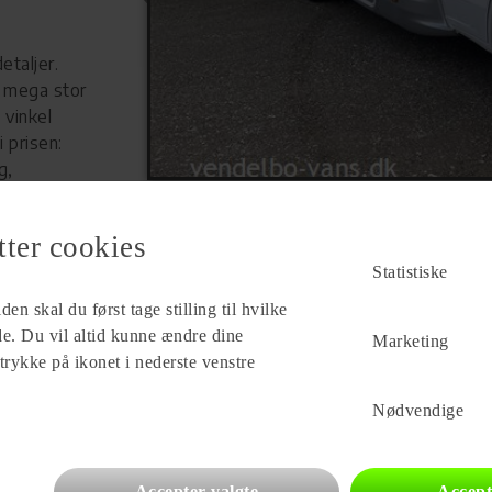
taljer.
 mega stor
 vinkel
 prisen:
g,
, læderrat -
lvejet som
tter cookies
Statistiske
Forhandler
en skal du først tage stilling til hvilke
Vendelbo Vans A/S
Damhusvej 23
ade. Du vil altid kunne ændre dine
Marketing
9830 Tårs
 trykke på ikonet i nederste venstre
Se alle
94
vogne for forhandleren
Nødvendige
Accepter valgte
Accept