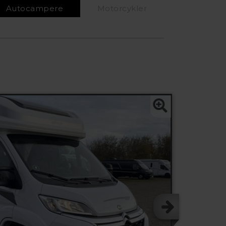
Autocampere
Motorcykler