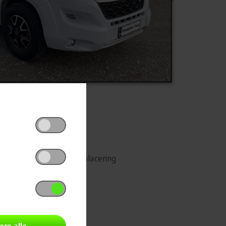
Udskriv
Del på Facebook
Campingvognens placering
ere alle