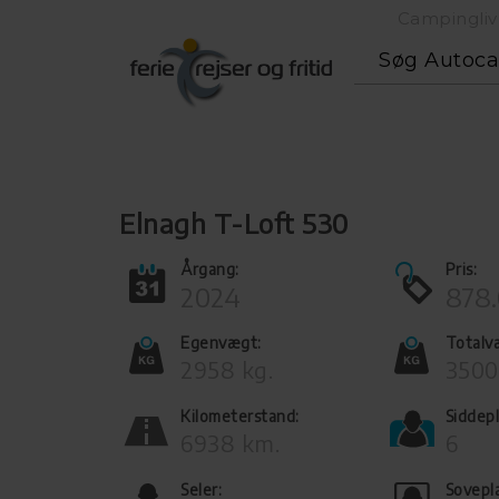
Campingliv
Søg Autoc
Elnagh T-Loft 530
Årgang:
Pris:
2024
878.
Egenvægt:
Totalv
2958 kg.
3500
Kilometerstand:
Siddepl
6938 km.
6
Seler:
Sovepl