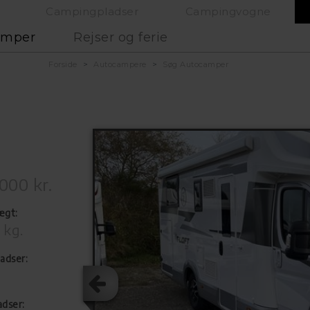
Campingpladser
Campingvogne
amper
Rejser og ferie
Forside
Autocampere
Søg Autocamper
000 kr.
ægt:
 kg.
adser:
adser: