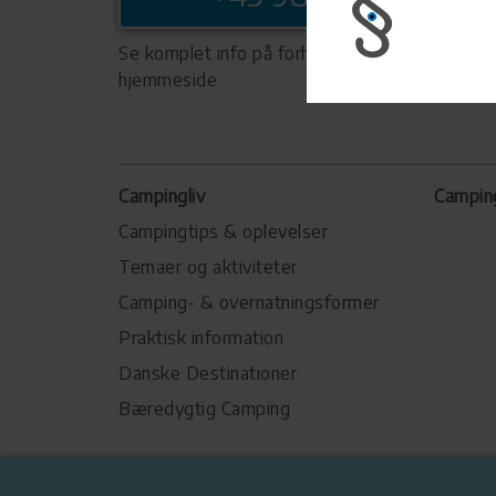
Se komplet info på forhandlerens
hjemmeside
Campingliv
Campin
Campingtips & oplevelser
Temaer og aktiviteter
Camping- & overnatningsformer
Praktisk information
Danske Destinationer
Bæredygtig Camping