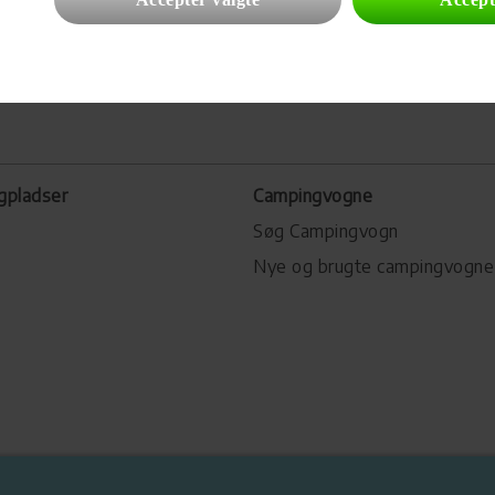
gpladser
Campingvogne
Søg Campingvogn
Nye og brugte campingvogne