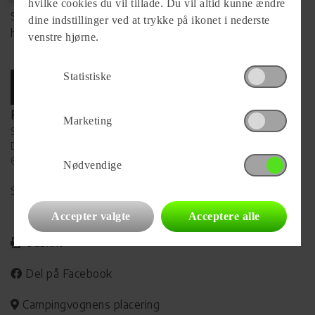
hvilke cookies du vil tillade. Du vil altid kunne ændre
Se komplet info på forhandlerens
dine indstillinger ved at trykke på ikonet i nederste
hjemmeside
venstre hjørne.
Statistiske
Forhandler
Marketing
Steen's MC-center ApS
Dornen 16
6715 Esbjerg N
Nødvendige
Se alle
18
vogne for forhandleren
Accepter valgte
Acceptere alle
Udskriv
Del på Facebook
Campingvognens placering