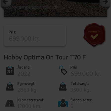
Pris:
699.000 kr.
Hobby Optima On Tour T70 F
Årgang:
Pris:
2022
699.000 kr.
Egenvægt:
Totalvægt:
2863 kg.
3500 kg.
Kilometerstand:
Siddepladser:
12000 km.
6