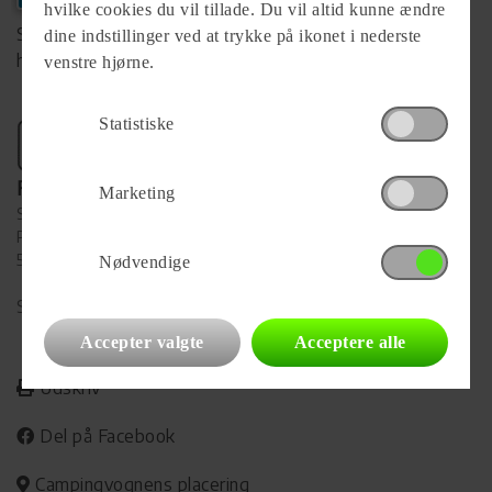
hvilke cookies du vil tillade. Du vil altid kunne ændre
Se komplet info på forhandlerens
dine indstillinger ved at trykke på ikonet i nederste
hjemmeside
venstre hjørne.
Statistiske
Forhandler
Marketing
Svendborg Camping Center A/S
Porthusvænget 3
5700 Svendborg
Nødvendige
Se alle
23
vogne for forhandleren
Accepter valgte
Acceptere alle
Udskriv
Del på Facebook
Campingvognens placering