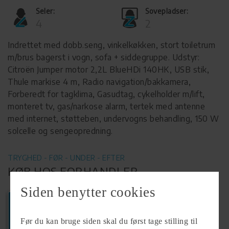
Seler:
Sovepladser:
4
2
Indrettet med dobb.seng, vinkelkøkken, stort toiletrum
m/brus bagerst i vogn, sofa + siddegruppe. Udstyr:
Citroën Jumper motor 2,2L BlueHDi 140HK, USB stik,
Thule markise 4 m, Radio navigation/bakkamera,
Forberedt for tagklima, Gasudtag, cykelholder m/lift,
monteret tv, gas/narkose alarm, tertek med antenne
med internet, støtteben, undervogns behandling, 150 W
solcelle og sengeopredning.
TRYGHED - FØR - UNDER - EFTER
KØB HOS FORHANDLER
Siden benytter cookies
Ring
+45 62217007
Før du kan bruge siden skal du først tage stilling til