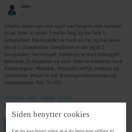
Seler:
4
Smarte rejsevogn som også kan fungere som nummer
to bil. Bilen er under 5 meter lang og har hele 5
selepladser. Bænksædet er med iso-fix, og kan laves
om til 2 sovepladser. Derudover er der også 2
soveplader i hævetaget. Køkkenet er med indbygget
køleskab, to kogeblus og vask. Bilen er monteret med
Automatgear, Metallak, Webasto oliefyr, markise og
cykelstativ. Prisen er incl. leveringsomkostninger og
nummerplade. Km.: 15.000
TRYGHED - FØR - UNDER - EFTER
KØB HOS FORHANDLER
Siden benytter cookies
Ring
Før du kan bruge siden skal du først tage stilling til