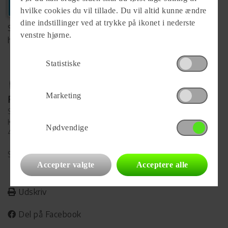
+45 55700020
hvilke cookies du vil tillade. Du vil altid kunne ændre
dine indstillinger ved at trykke på ikonet i nederste
Se komplet info på forhandlerens
venstre hjørne.
hjemmeside
Statistiske
Marketing
Forhandler
Slagelse Camping & Outdoor Center
Karolinevej 2C
Nødvendige
4200 Slagelse
Se alle
22
vogne for forhandleren
Accepter valgte
Acceptere alle
Udskriv
Del på Facebook