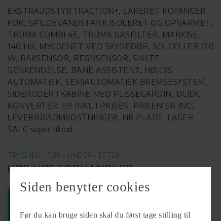
EKSTRAUDSTYR.TRACTION+, LAKERET KOFANGER
FOR, SPILDEVANDSTANK ISOLERET OG OPVARMET,
TRUMA COMBI 4E, TRUMA GASFILTER, MARKISE,
140 HK, MYGGENET VED SKYDEDØR, SOLCELLER 120
W, BAKSENSOR, REGNSENSOR, SKILTE
GENKENDELSE, BANE ASSISTENT, HØJLYS
AUTOMATISK, SEMIAUTOMATISK BREMSESYSTEM,
SIDERUDER I KABINE MED PLISSEGARDIN, DC/DC
KONVERTER. ER INKL I PRISEN. PRISEN ER INCL
LEVERINGSOMKOSTNINGER, NR.PLADE. LAGER
SALG super tilbud
TRYGHED - FØR - UNDER - EFTER
KØB HOS FORHANDLER
Siden benytter cookies
Ring
+45 96191020
Før du kan bruge siden skal du først tage stilling til