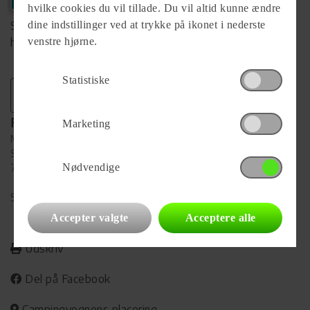
hvilke cookies du vil tillade. Du vil altid kunne ændre
Se komplet info på forhandlerens
dine indstillinger ved at trykke på ikonet i nederste
hjemmeside
venstre hjørne.
Statistiske
Forhandler
Marketing
Møllegårdens Camping
Skyumvej 4V. Vildsund
Nødvendige
7700 Thisted
Se alle
5
vogne for forhandleren
Accepter valgte
Acceptere alle
Udskriv
Del på Facebook
Campingvognens placering