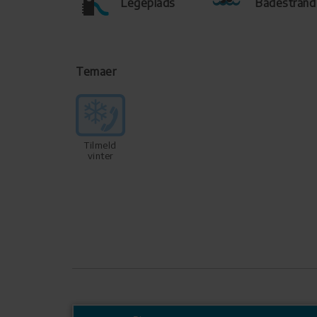
Legeplads
Badestrand
Temaer
Tilmeld
vinter