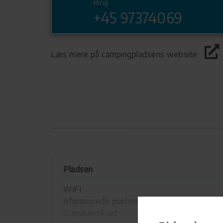
Ring
+45 97374069
Læs mere på campingpladsens website
Pladsen
WIFI
Afgrænsede pladser :
ja
Græsbevokset