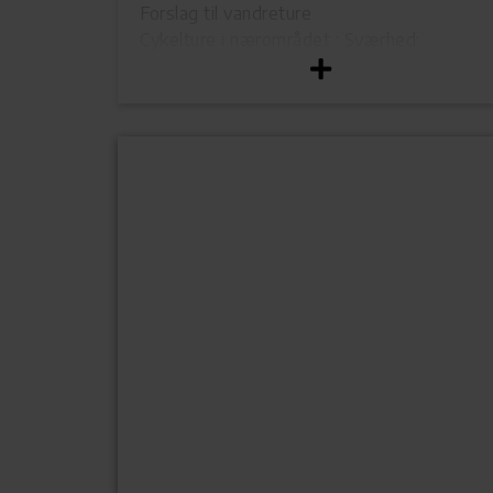
Forslag til vandreture
Cykelture i nærområdet :
Sværhed:
Gennemsnitlig
Vandreture i nærområdet
Markerede vandreruter ved campingpladse
:
Sværhed:
Gennemsnitlig
Nationalpark
Take-away restaurant