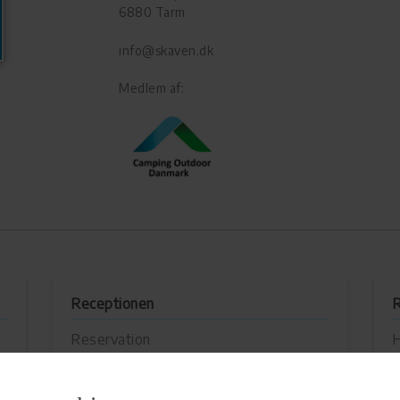
6880 Tarm
info@skaven.dk
Medlem af:
Receptionen
R
Reservation
H
Turistinformation
H
Accepterede ID-kort :
ACSI Club Id
C