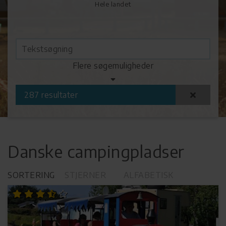
Hele landet
Vælg temaer
Flere søgemuligheder
287
resultater
Danske campingpladser
SORTERING
STJERNER
ALFABETISK
Pladser