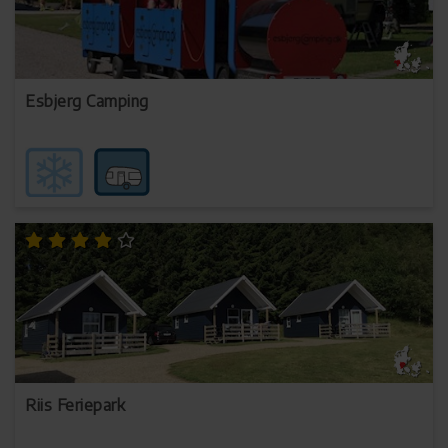
Autocamper
Vandland/pool
Esbjerg Camping
Badestrand
Riis Feriepark