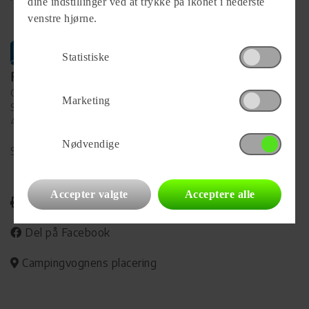
dine indstillinger ved at trykke på ikonet i nederste
venstre hjørne.
Statistiske
Forhandler
Campinggården Slagelse
Marketing
Sorøvej 97
4200 Slagelse
Nødvendige
Se alle
34
vogne for forhandleren
Accepter valgte
Acceptere alle
Udskriv
Del på Facebook
Campingvognens placering