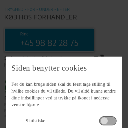
TRYGHED - FØR - UNDER - EFTER
KØB HOS FORHANDLER
Ring
+45 98 82 28 75
Se komplet info på forhandlerens
hjemmeside
Siden benytter cookies
Før du kan bruge siden skal du først tage stilling til
hvilke cookies du vil tillade. Du vil altid kunne ændre
Forhandler
dine indstillinger ved at trykke på ikonet i nederste
Brønderslev Caravan
venstre hjørne.
Eventyrvej 18-22
9700 Brønderslev
Statistiske