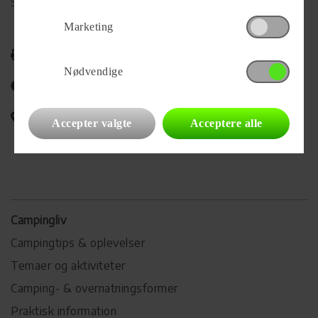
Se alle
83
vogne for forhandleren
Marketing
Udskriv
Nødvendige
Del på Facebook
Campingvognens placering
Accepter valgte
Acceptere alle
Campingliv
Campingtips & oplevelser
Temaer og aktiviteter
Camping- & overnatningsformer
Praktisk information