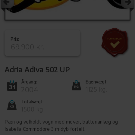
Pris:
69.900 kr.
Adria Adiva 502 UP
Årgang:
Egenvægt:
2004
1125 kg.
Totalvægt:
1500 kg.
Pæn og velholdt vogn med mover, batterianlæg og
Isabella Commodore 3 m dyb fortelt.