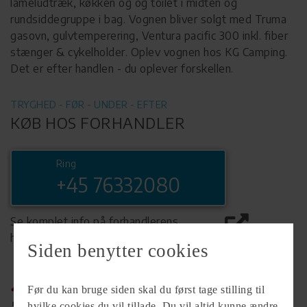
lameludtræk, køkken og og toilet i midten og
rundsiddegruppe i bag. Vognen bliver solgt med Truma
gasovn, gulvtemperering, Ventura pacific 300 inkl. fiber
stænger & cykelholder. Oplev vognen hos KG Camping.
Det er efter handlen - du oplever forskellen.
TRYGHED - FØR - UNDER - EFTER
KØB HOS FORHANDLER
Ring
+45 76332080
Se komplet info på forhandlerens
hjemmeside
Siden benytter cookies
Før du kan bruge siden skal du først tage stilling til
hvilke cookies du vil tillade. Du vil altid kunne ændre