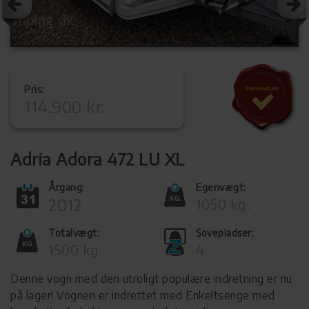
Pris:
114.900 kr.
Adria Adora 472 LU XL
Årgang:
Egenvægt:
2012
1050 kg.
Totalvægt:
Sovepladser:
1500 kg.
4
Denne vogn med den utroligt populære indretning er nu
på lager! Vognen er indrettet med Enkeltsenge med