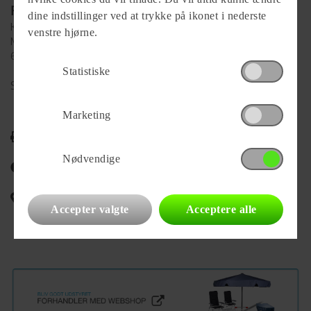
Forhandler
dine indstillinger ved at trykke på ikonet i nederste
KG Camping A/S
venstre hjørne.
Mønten 6
6000 Kolding
Statistiske
Se alle
80
vogne for forhandleren
Marketing
Udskriv
Nødvendige
Del på Facebook
Campingvognens placering
Accepter valgte
Acceptere alle