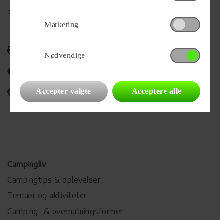
Se alle
52
vogne for forhandleren
Marketing
Udskriv
Nødvendige
Del på Facebook
Accepter valgte
Acceptere alle
Campingvognens placering
Campingliv
Campingtips & oplevelser
Temaer og aktiviteter
Camping- & overnatningsformer