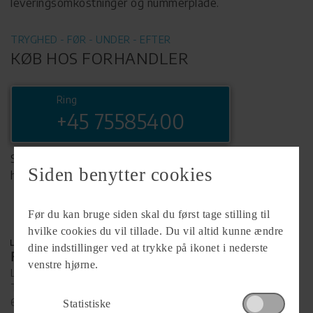
leveringsomkostninger og nummerplade.
TRYGHED - FØR - UNDER - EFTER
KØB HOS FORHANDLER
Ring
+45 75585400
Se komplet info på forhandlerens
Siden benytter cookies
hjemmeside
Før du kan bruge siden skal du først tage stilling til
hvilke cookies du vil tillade. Du vil altid kunne ændre
dine indstillinger ved at trykke på ikonet i nederste
Forhandler
venstre hjørne.
Lunderskov Camping A/S
Tværvej 9
6640 Lunderskov
Statistiske