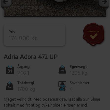
Pris:
174.800 kr.
Adria Adora 472 UP
Årgang:
Egenvægt:
2021
1205 kg.
Totalvægt:
Sovepladser:
1700 kg.
4
Meget velholdt. Med posemarkise, Isabella Sun Shine
soltelt med front og cykelholder. Prisen er incl.