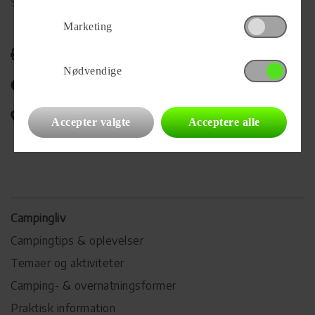
Se alle
70
vogne for forhandleren
Marketing
Udskriv
Nødvendige
Del på Facebook
Campingvognens placering
Accepter valgte
Acceptere alle
Campingliv
Campingtips & oplevelser
Temaer og aktiviteter
Camping- & overnatningsformer
Praktisk information