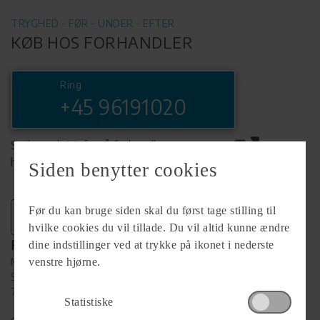
TRYGHED - FØR - UNDER - EFTER
KØB HOS FORHANDLER
Ring
+45 96191020
Se komplet info på forhandlerens
hjemmeside
Siden benytter cookies
Før du kan bruge siden skal du først tage stilling til
hvilke cookies du vil tillade. Du vil altid kunne ændre
Forhandler
dine indstillinger ved at trykke på ikonet i nederste
Møllegårdens Camping
venstre hjørne.
Skyumvej 4V. Vildsund
7700 Thisted
Statistiske