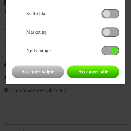
Forhandler
Statistiske
Campinggården Slagelse
Sorøvej 97
4200 Slagelse
Marketing
Se alle
34
vogne for forhandleren
Nødvendige
Udskriv
Accepter valgte
Acceptere alle
Del på Facebook
Campingvognens placering