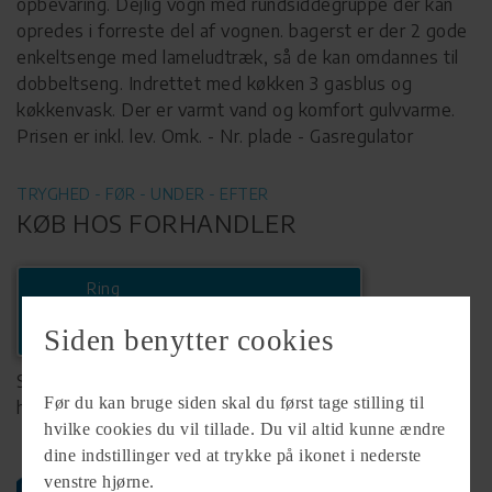
opbevaring. Dejlig vogn med rundsiddegruppe der kan
opredes i forreste del af vognen. bagerst er der 2 gode
enkeltsenge med lameludtræk, så de kan omdannes til
dobbeltseng. Indrettet med køkken 3 gasblus og
køkkenvask. Der er varmt vand og komfort gulvvarme.
Prisen er inkl. lev. Omk. - Nr. plade - Gasregulator
TRYGHED - FØR - UNDER - EFTER
KØB HOS FORHANDLER
Ring
+45 58544003
Siden benytter cookies
Se komplet info på forhandlerens
Før du kan bruge siden skal du først tage stilling til
hjemmeside
hvilke cookies du vil tillade. Du vil altid kunne ændre
dine indstillinger ved at trykke på ikonet i nederste
venstre hjørne.