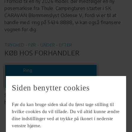
i forhold til en ny 2026 model. der medfølger en ny
posemarkise fra Thule. Campingturen starter i SK
CARAVAN Blommenslyst Odense V, fordi vi er til at
handle med. ring på 5434 8888, vi kan også finansere
vognen for dig
TRYGHED - FØR - UNDER - EFTER
KØB HOS FORHANDLER
Ring
+45 54348888
Siden benytter cookies
Se komplet info på forhandlerens
hjemmeside
Før du kan bruge siden skal du først tage stilling til
hvilke cookies du vil tillade. Du vil altid kunne ændre
dine indstillinger ved at trykke på ikonet i nederste
venstre hjørne.