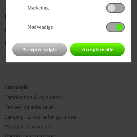
Marketing
Udskriv
Nødvendige
Del på Facebook
Campingvognens placering
Accepter valgte
Acceptere alle
Campingliv
Campingtips & oplevelser
Temaer og aktiviteter
Camping- & overnatningsformer
Praktisk information
Danske Destinationer