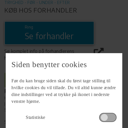
TRYGHED - FØR - UNDER - EFTER
KØB HOS FORHANDLER
Ring
Se forhandler
Se komplet info på forhandlerens
hjemmeside
Siden benytter cookies
Før du kan bruge siden skal du først tage stilling til
hvilke cookies du vil tillade. Du vil altid kunne ændre
Forhandler
dine indstillinger ved at trykke på ikonet i nederste
Hjørring Camping og Fritid
venstre hjørne.
Johs. E. Rasmussens Vej 2
9800 Hjørring
Statistiske
Se alle
31
vogne for forhandleren