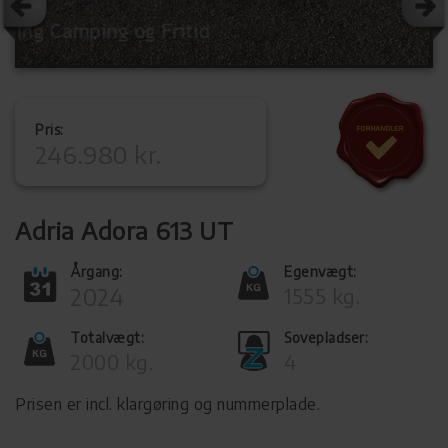
Pris:
246.980 kr.
Adria Adora 613 UT
Årgang:
Egenvægt:
2024
1555 kg.
Totalvægt:
Sovepladser:
2000 kg.
4
Prisen er incl. klargøring og nummerplade.