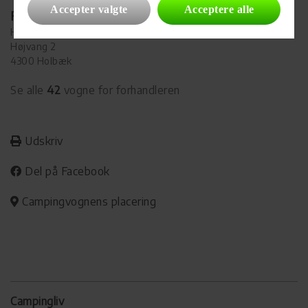
Accepter valgte
Acceptere alle
Forhandler
Holbæk CaravanCenter
Højvang 2
4300 Holbæk
Se alle
42
vogne for forhandleren
Udskriv
Del på Facebook
Campingvognens placering
Campingliv