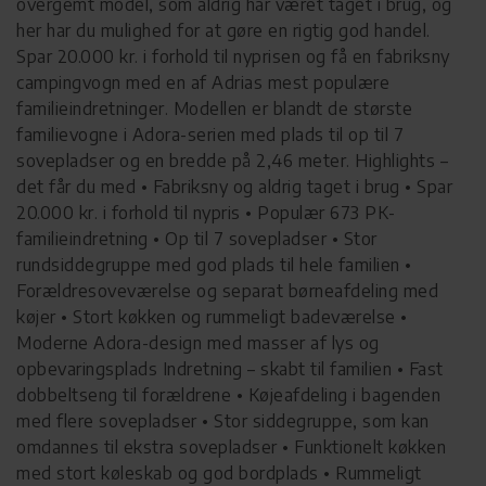
overgemt model, som aldrig har været taget i brug, og
her har du mulighed for at gøre en rigtig god handel.
Spar 20.000 kr. i forhold til nyprisen og få en fabriksny
campingvogn med en af Adrias mest populære
familieindretninger. Modellen er blandt de største
familievogne i Adora-serien med plads til op til 7
sovepladser og en bredde på 2,46 meter. Highlights –
det får du med • Fabriksny og aldrig taget i brug • Spar
20.000 kr. i forhold til nypris • Populær 673 PK-
familieindretning • Op til 7 sovepladser • Stor
rundsiddegruppe med god plads til hele familien •
Forældresoveværelse og separat børneafdeling med
køjer • Stort køkken og rummeligt badeværelse •
Moderne Adora-design med masser af lys og
opbevaringsplads Indretning – skabt til familien • Fast
dobbeltseng til forældrene • Køjeafdeling i bagenden
med flere sovepladser • Stor siddegruppe, som kan
omdannes til ekstra sovepladser • Funktionelt køkken
med stort køleskab og god bordplads • Rummeligt