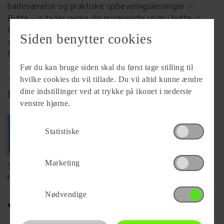
badeværelse og praktiske opbevaringsløsninger ✅
Bytte – vi tager gerne din nuværende vogn i bytte ✅
Finansiering – fleksibel løsning ✅ Eget værksted –
Siden benytter cookies
service og tryghed hele vejen 📞 Kontakt os i dag for
fremvisning eller mere information.
Før du kan bruge siden skal du først tage stilling til
hvilke cookies du vil tillade. Du vil altid kunne ændre
TRYGHED - FØR - UNDER - EFTER
KØB HOS FORHANDLER
dine indstillinger ved at trykke på ikonet i nederste
venstre hjørne.
Ring
Statistiske
+45 59464636
Marketing
Se komplet info på forhandlerens
hjemmeside
Nødvendige