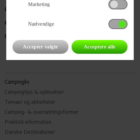
Marketing
Udskriv
Del på Facebook
Nødvendige
Campingvognens placering
Accepter valgte
Acceptere alle
Campingliv
Campingtips & oplevelser
Temaer og aktiviteter
Camping- & overnatningsformer
Praktisk information
Danske Destinationer