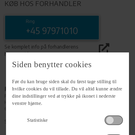
KØB HOS FORHANDLER
Ring
+45 97971010
Se komplet info på forhandlerens
hjemmeside
Siden benytter cookies
Før du kan bruge siden skal du først tage stilling til
Forhandler
hvilke cookies du vil tillade. Du vil altid kunne ændre
FriCamping Esbjerg ApS
dine indstillinger ved at trykke på ikonet i nederste
Hammeren 4
venstre hjørne.
6715 Esbjerg
Statistiske
Se alle
20
vogne for forhandleren