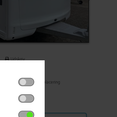
Udskriv
Del på Facebook
Campingvognens placering