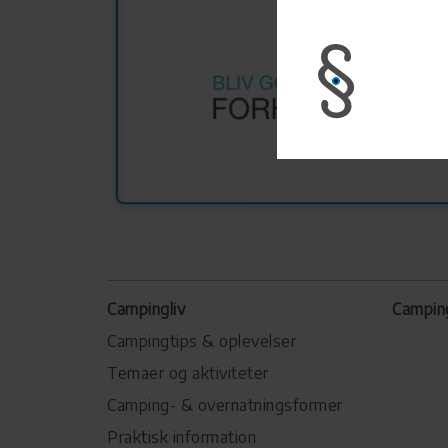
Campingliv
Campin
Campingtips & oplevelser
Temaer og aktiviteter
Camping- & overnatningsformer
Praktisk information