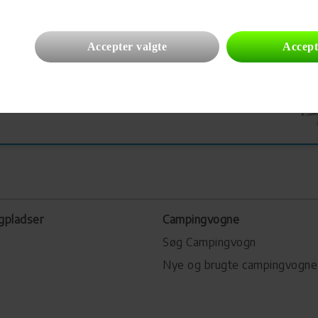
Accepter valgte
Accept
gpladser
Campingvogne
Søg Campingvogn
Nye og brugte campingvogne