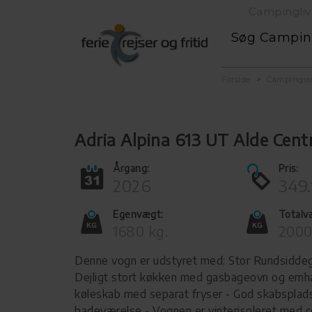
Campingliv
Søg Campi
Forside
Campingv
Adria Alpina 613 UT Alde Cen
Årgang:
Pris:
2026
349.
Egenvægt:
Totalv
1680 kg.
2000
Denne vogn er udstyret med: Stor Rundsidde
Dejligt stort køkken med gasbageovn og emhæ
køleskab med separat fryser - God skabsplads
badeværelse - Vognen er vinterisoleret med c