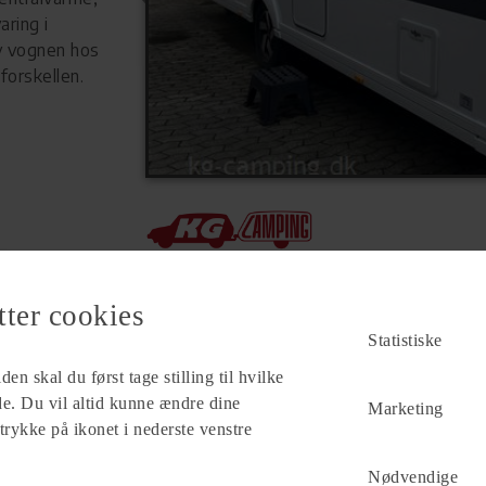
ring i
ev vognen hos
forskellen.
Forhandler
KG Camping A/S
tter cookies
Mønten 6
Statistiske
6000 Kolding
en skal du først tage stilling til hvilke
Se alle
80
vogne for forhandleren
ade. Du vil altid kunne ændre dine
Marketing
 trykke på ikonet i nederste venstre
Nødvendige