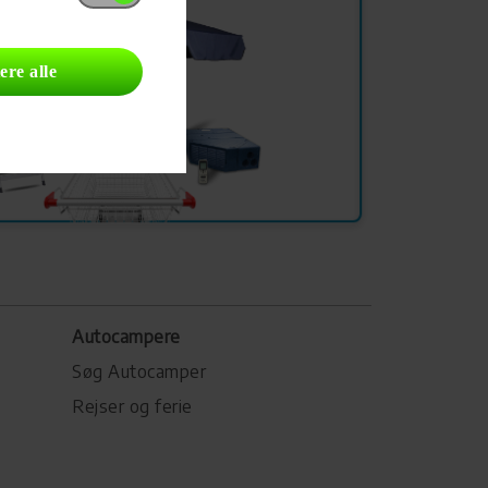
ere alle
Autocampere
Søg Autocamper
Rejser og ferie