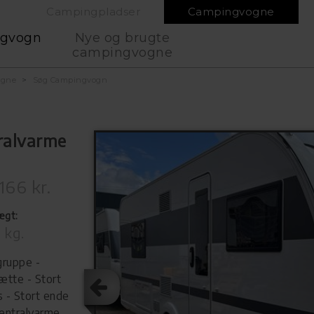
Campingpladser
Campingvogne
ngvogn
Nye og brugte
campingvogne
ogne
Søg Campingvogn
tralvarme
166 kr.
ægt:
 kg.
gruppe -
tte - Stort
 - Stort ende
entralvarme,