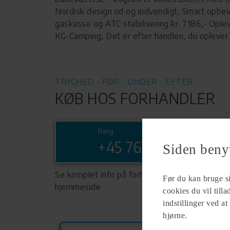
Nordisk design ud og indvendigt, Smart opbeva
gaskasse og ATC stabilisering kr. 7186,- Opl
KG-Camping, Det er efter handlen, du oplever 
TRYGHED - FØR - UNDER - EFTER
KØB HOS FORHANDLER
Ring
+45 76332080
Siden beny
Se komplet info på forhandlerens
Før du kan bruge sid
hjemmeside
cookies du vil till
indstillinger ved at
hjørne.