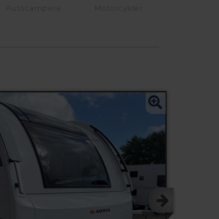
Autocampere
Motorcykler