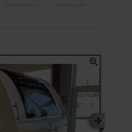
Autocampere
Motorcykler