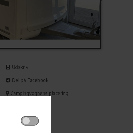
Udskriv
Del på Facebook
Campingvognens placering