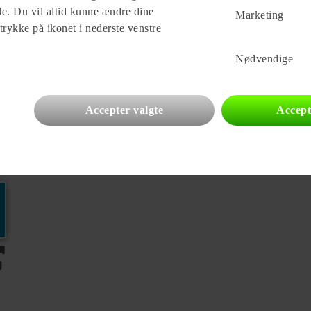
ade. Du vil altid kunne ændre dine
Marketing
: - Myggenet
 trykke på ikonet i nederste venstre
-) - Alu-
uelle fejl i
Nødvendige
Accepter valgte
Accept