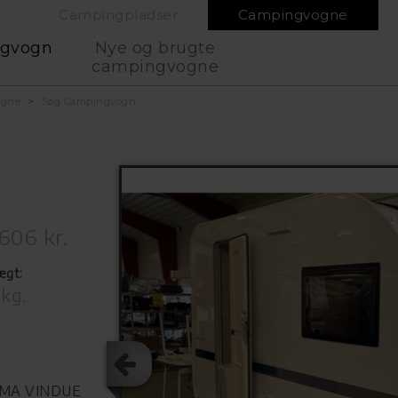
Campingpladser
Campingvogne
ngvogn
Nye og brugte
campingvogne
ogne
Søg Campingvogn
606 kr.
ægt:
 kg.
AMA VINDUE