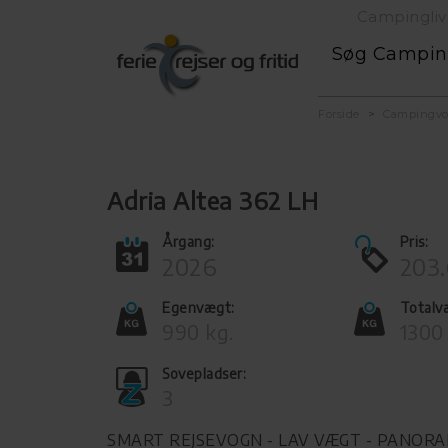
Campingliv
Søg Campi
Forside
Campingv
Adria Altea 362 LH
Årgang:
Pris:
2026
203.
Egenvægt:
Totalv
990 kg.
1300
Sovepladser:
3
SMART REJSEVOGN - LAV VÆGT - PANOR