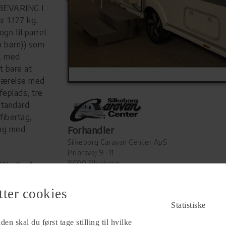
BEVARING I
 1.127 kg.
ogn til parret
to børn)) som
b. med
t bare at
eværelse med
feplads, tre
standard
fibertag,
ing med
Forhandler
Silkeborg Caravan Center ApS
Priorsvej 9 -11
8600 Silkeborg
Slimline"
g), nye
Se alle
77
vogne for forhandleren
adeværelse,
tter cookies
, 12V
Statistiske
estik,
en skal du først tage stilling til hvilke