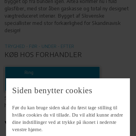
bygget op fra bunden igen. Altea kommer nu i fuld
glasfiber, med stor åben gaskasse og total ny designet
vægtreduceret interiør. Bygget af Slovenske
speciallister med stor forkærlighed for Skandinavisk
design!
TRYGHED - FØR - UNDER - EFTER
KØB HOS FORHANDLER
Ring
+45 59464636
Siden benytter cookies
Se komplet info på forhandlerens
hjemmeside
Før du kan bruge siden skal du først tage stilling til
hvilke cookies du vil tillade. Du vil altid kunne ændre
dine indstillinger ved at trykke på ikonet i nederste
venstre hjørne.