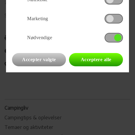
7700 Thisted
Se alle
71
vogne for forhandleren
Marketing
Udskriv
Nødvendige
Del på Facebook
Accepter valgte
Acceptere alle
Campingvognens placering
Campingliv
Campingtips & oplevelser
Temaer og aktiviteter