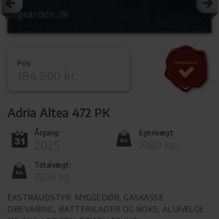
Pris:
184.900 kr.
Adria Altea 472 PK
Årgang:
Egenvægt:
2025
1080 kg.
Totalvægt:
1500 kg.
EKSTRAUDSTYR. MYGGEDØR, GASKASSE
OBEVARING, BATTERILADER OG BOKS, ALUFÆLGE