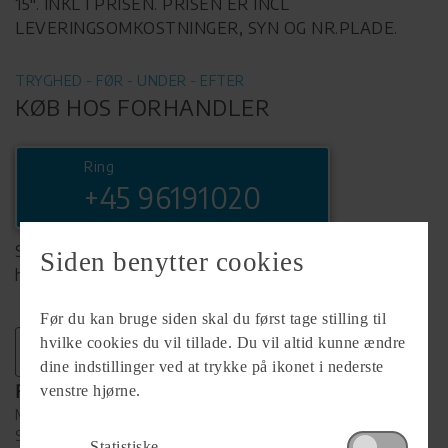
15". INKL I PRISEN. PRISEN ER INCL
LEVERINGSOMKOSTNINGER, SYN OG NR.PLADE.
TRYGHED - FØR - UNDER - EFTER
KØB HOS FORHANDLER
Ring
+45 96191020
Se komplet info på forhandlerens
Siden benytter cookies
hjemmeside
Før du kan bruge siden skal du først tage stilling til
hvilke cookies du vil tillade. Du vil altid kunne ændre
dine indstillinger ved at trykke på ikonet i nederste
Forhandler
venstre hjørne.
Møllegårdens Camping
Skyumvej 4V. Vildsund
Statistiske