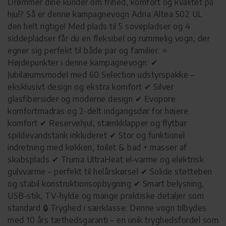
Drømmer dine kunder om frihed, komfort og kvalitet på
hjul? Så er denne kampagnevogn Adria Altea 502 UL
den helt rigtige! Med plads til 5 sovepladser og 4
siddepladser får du en fleksibel og rummelig vogn, der
egner sig perfekt til både par og familier. ⭐
Højdepunkter i denne kampagnevogn: ✔
Jubilæumsmodel med 60 Selection udstyrspakke –
eksklusivt design og ekstra komfort ✔ Silver
glasfibersider og moderne design ✔ Evopore
komfortmadras og 2-delt indgangsdør for højere
komfort ✔ Reservehjul, stænkklapper og flytbar
spildevandstank inkluderet ✔ Stor og funktionel
indretning med køkken, toilet & bad + masser af
skabsplads ✔ Truma UltraHeat el‑varme og elektrisk
gulvvarme – perfekt til helårskørsel ✔ Solide støtteben
og stabil konstruktionsopbygning ✔ Smart belysning,
USB‑stik, TV‑hylde og mange praktiske detaljer som
standard 🔒 Tryghed i særklasse: Denne vogn tilbydes
med 10 års tæthedsgaranti – en unik tryghedsfordel som