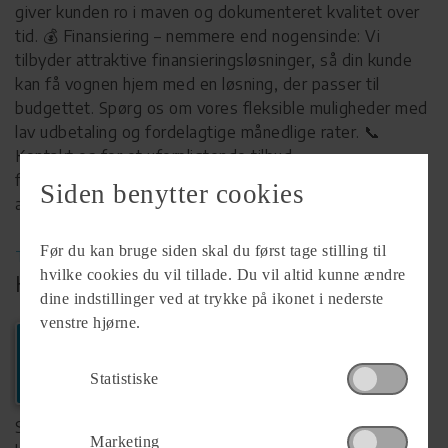
giver kunden ro i maven og dokumenteret kvalitet over
tid. 💰 Finansiering – nemmere end nogensinde: Vi
tilbyder attraktive finansieringsløsninger, så din kunde
kan få vognen hjem med en løsning, der passer til
budgettet. Spørg os om vores fleksible muligheder med
lav udbetaling og fordelagtige månedlige rater. 📞
Kontakt os for et uforpligtende tilbud,
finansieringstilpasning eller fremvisning – vi står klar til
Siden benytter cookies
at hjælpe!
Før du kan bruge siden skal du først tage stilling til
TRYGHED - FØR - UNDER - EFTER
hvilke cookies du vil tillade. Du vil altid kunne ændre
KØB HOS FORHANDLER
dine indstillinger ved at trykke på ikonet i nederste
venstre hjørne.
Ring
+45 87109870
Statistiske
Se komplet info på forhandlerens
Marketing