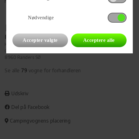
hjemmeside
Nødvendige
Forhandler
Accepter valgte
Acceptere alle
Kronjyllands Camping Center Randers
Grenåvej 29-31
8960 Randers SØ
Se alle
79
vogne for forhandleren
Udskriv
Del på Facebook
Campingvognens placering