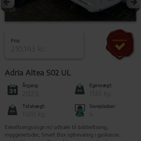
Pris:
210.143 kr.
Adria Altea 502 UL
Årgang:
Egenvægt:
2025
1130 kg.
Totalvægt:
Sovepladser:
1500 kg.
4
Enkeltsengsvogn m/ udtræk til dobbeltseng,
myggenetsdør, Smart Box opbevaring i gaskasse,