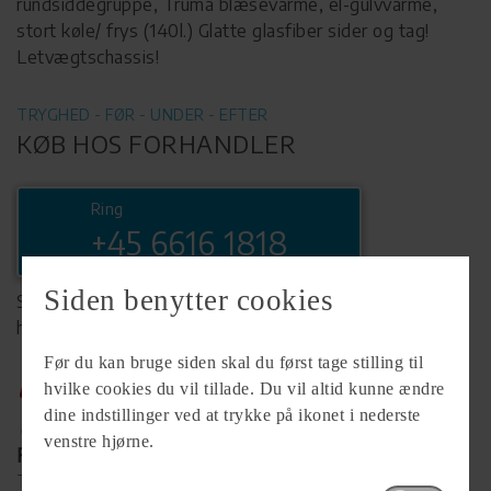
rundsiddegruppe, Truma blæsevarme, el-gulvvarme,
stort køle/ frys (140l.) Glatte glasfiber sider og tag!
Letvægtschassis!
TRYGHED - FØR - UNDER - EFTER
KØB HOS FORHANDLER
Ring
+45 6616 1818
Siden benytter cookies
Se komplet info på forhandlerens
hjemmeside
Før du kan bruge siden skal du først tage stilling til
hvilke cookies du vil tillade. Du vil altid kunne ændre
dine indstillinger ved at trykke på ikonet i nederste
venstre hjørne.
Forhandler
TARUP Campingcenter A/S