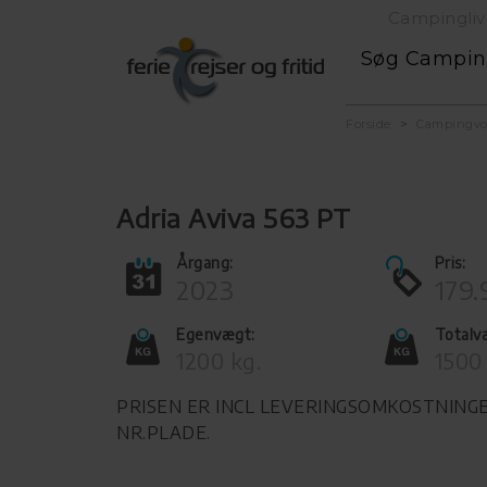
Campingliv
Søg Campi
Forside
Campingv
Adria Aviva 563 PT
Årgang:
Pris:
2023
179.
Egenvægt:
Totalv
1200 kg.
1500
PRISEN ER INCL LEVERINGSOMKOSTNINGE
NR.PLADE.