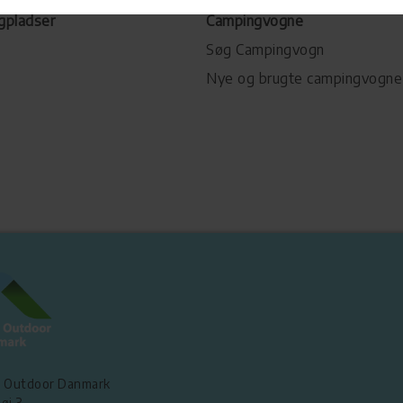
gpladser
Campingvogne
Søg Campingvogn
Nye og brugte campingvogne
 Outdoor Danmark
øj 3