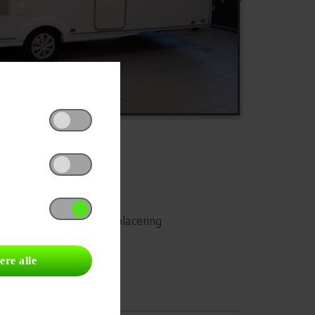
Udskriv
Del på Facebook
Campingvognens placering
ere alle