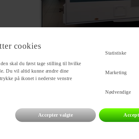
tter cookies
Statistiske
en skal du først tage stilling til hvilke
ade. Du vil altid kunne ændre dine
Marketing
 trykke på ikonet i nederste venstre
Forhandler
Møllegårdens Camping
Nødvendige
Skyumvej 4V. Vildsund
7700 Thisted
Se alle
71
vogne for forhandleren
Accepter valgte
Accept