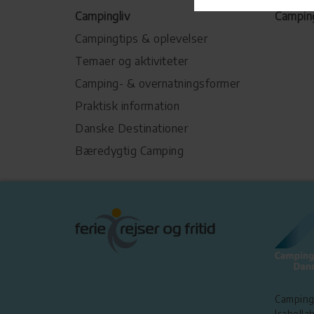
Campingliv
Campin
Campingtips & oplevelser
Temaer og aktiviteter
Camping- & overnatningsformer
Praktisk information
Danske Destinationer
Bæredygtig Camping
Camping
Isabellah