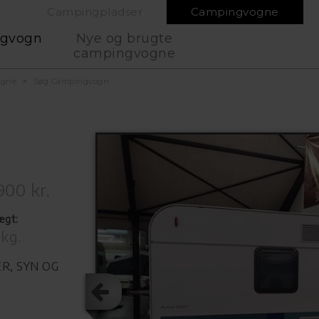
Campingpladser
Campingvogne
ngvogn
Nye og brugte
campingvogne
ogne
Søg Campingvogn
900 kr.
ægt:
 kg.
R, SYN OG