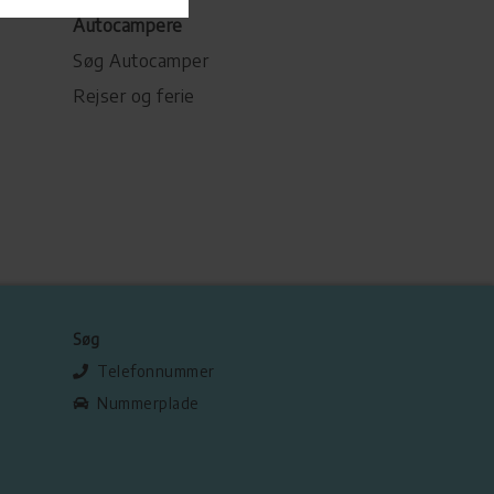
Autocampere
Søg Autocamper
Rejser og ferie
Søg
Telefonnummer
Nummerplade