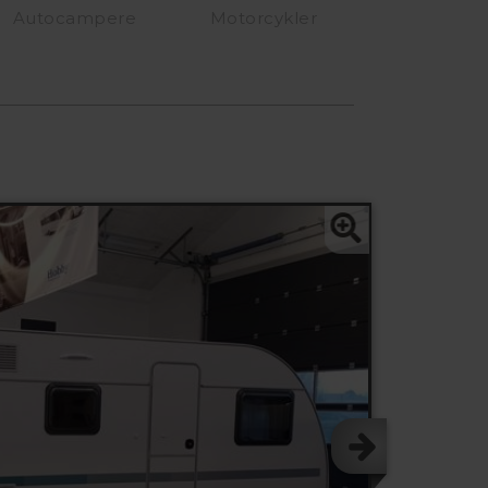
Autocampere
Motorcykler