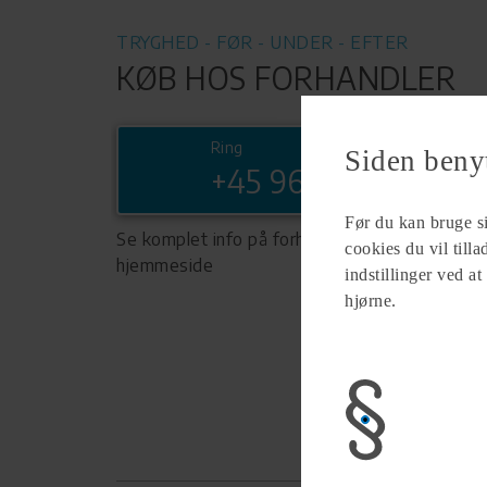
TRYGHED - FØR - UNDER - EFTER
KØB HOS FORHANDLER
Ring
Siden beny
+45 96191020
Før du kan bruge sid
Se komplet info på forhandlerens
cookies du vil till
hjemmeside
indstillinger ved at
hjørne.