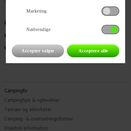
Se alle
71
vogne for forhandleren
Marketing
Udskriv
Nødvendige
Del på Facebook
Campingvognens placering
Accepter valgte
Acceptere alle
Campingliv
Campingtips & oplevelser
Temaer og aktiviteter
Camping- & overnatningsformer
Praktisk information