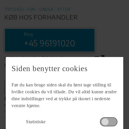
TRYGHED - FØR - UNDER - EFTER
KØB HOS FORHANDLER
Ring
+45 96191020
Se komplet info på forhandlerens
hjemmeside
Siden benytter cookies
Før du kan bruge siden skal du først tage stilling til
hvilke cookies du vil tillade. Du vil altid kunne ændre
Forhandler
dine indstillinger ved at trykke på ikonet i nederste
Møllegårdens Camping
venstre hjørne.
Skyumvej 4V. Vildsund
7700 Thisted
Statistiske