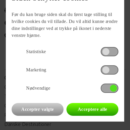
Udskriv
Før du kan bruge siden skal du først tage stilling til
hvilke cookies du vil tillade. Du vil altid kunne ændre
Del på Facebook
dine indstillinger ved at trykke på ikonet i nederste
Campingvognens placering
venstre hjørne.
Statistiske
Marketing
Campingliv
Campingtips & oplevelser
Nødvendige
Temaer og aktiviteter
Camping- & overnatningsformer
Accepter valgte
Acceptere alle
Praktisk information
Danske Destinationer