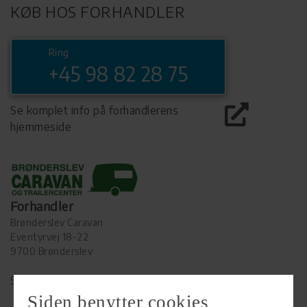
KØB HOS FORHANDLER
Ring
+45 98 82 28 75
Se komplet info på forhandlerens
hjemmeside
Forhandler
Brønderslev Caravan
Eventyrvej 18-22
9700 Brønderslev
Se alle
83
vogne for forhandleren
Siden benytter cookies