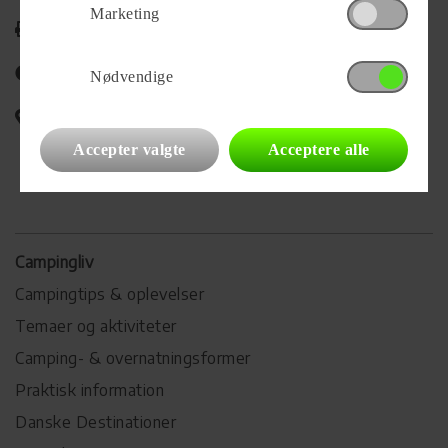
Marketing
Udskriv
Del på Facebook
Nødvendige
Campingvognens placering
Accepter valgte
Acceptere alle
Campingliv
Campingtips & oplevelser
Temaer og aktiviteter
Camping- & overnatningsformer
Praktisk information
Danske Destinationer