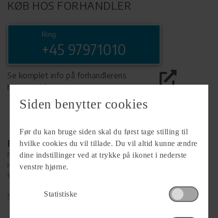
KØB HOS FORHANDLER
Ring
+45 97971010
Se komplet info på forhandlerens
hjemmeside
Siden benytter cookies
Før du kan bruge siden skal du først tage stilling til
Forhandler
hvilke cookies du vil tillade. Du vil altid kunne ændre
FriCamping Esbjerg ApS
dine indstillinger ved at trykke på ikonet i nederste
Hammeren 4
venstre hjørne.
6715 Esbjerg
Statistiske
Se alle
20
vogne for forhandleren