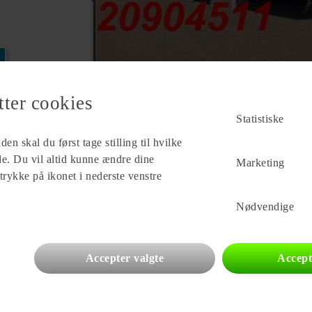
tter cookies
Statistiske
en skal du først tage stilling til hvilke
ade. Du vil altid kunne ændre dine
Marketing
 trykke på ikonet i nederste venstre
Forhandler
FriCamping Esbjerg ApS
Nødvendige
Hammeren 4
6715 Esbjerg
Se alle
20
vogne for forhandleren
Accepter valgte
Accept