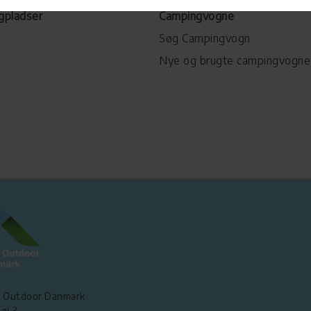
gpladser
Campingvogne
Søg Campingvogn
Nye og brugte campingvogne
 Outdoor Danmark
øj 3