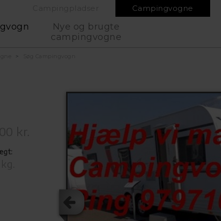
Campingpladser
Campingvogne
ngvogn
Nye og brugte
campingvogne
ogne
Søg Campingvogn
00 kr.
ægt:
 kg.