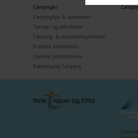
Campingliv
Campin
Campingtips & oplevelser
Temaer og aktiviteter
Camping- & overnatningsformer
Praktisk information
Danske Destinationer
Bæredygtig Camping
Camping
Isabellah