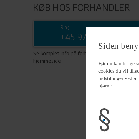
KØB HOS FORHANDLER
Ring
+45 97971010
Siden beny
Se komplet info på forhandlerens
hjemmeside
Før du kan bruge sid
cookies du vil till
indstillinger ved at
hjørne.