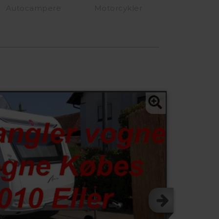
Autocampere
Motorcykler