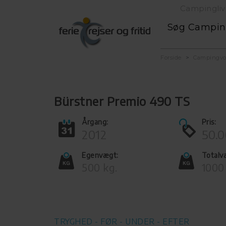
Campingliv
Søg Campi
Forside
Campingv
Bürstner Premio 490 TS
Årgang:
Pris:
2012
50.0
Egenvægt:
Totalv
500 kg.
1000
TRYGHED - FØR - UNDER - EFTER