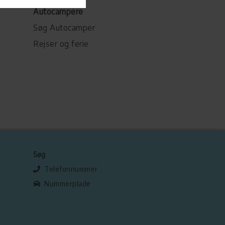
Autocampere
Søg Autocamper
Rejser og ferie
Søg
Telefonnummer
Nummerplade