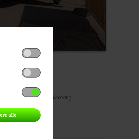
Udskriv
Del på Facebook
Campingvognens placering
ere alle