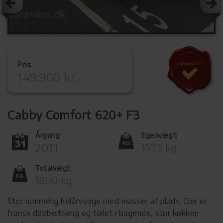
Pris:
149.900 kr.
Cabby Comfort 620+ F3
Årgang:
Egenvægt:
2011
1575 kg.
Totalvægt:
1800 kg.
Stor rummelig helårsvogn med masser af plads. Der er
fransk dobbeltseng og toilet i bagende, stor køkken