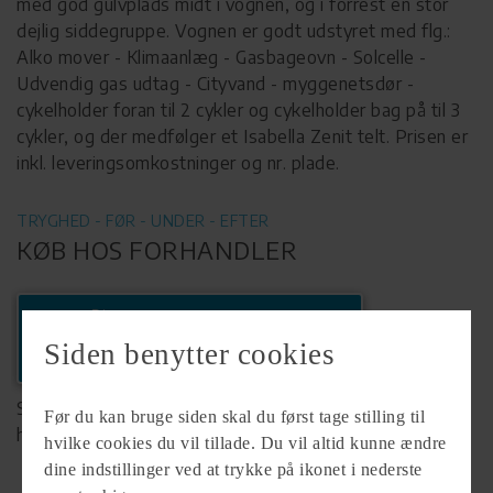
med god gulvplads midt i vognen, og i forrest en stor
dejlig siddegruppe. Vognen er godt udstyret med flg.:
Alko mover - Klimaanlæg - Gasbageovn - Solcelle -
Udvendig gas udtag - Cityvand - myggenetsdør -
cykelholder foran til 2 cykler og cykelholder bag på til 3
cykler, og der medfølger et Isabella Zenit telt. Prisen er
inkl. leveringsomkostninger og nr. plade.
TRYGHED - FØR - UNDER - EFTER
KØB HOS FORHANDLER
Ring
+45 75828422
Siden benytter cookies
Se komplet info på forhandlerens
Før du kan bruge siden skal du først tage stilling til
hjemmeside
hvilke cookies du vil tillade. Du vil altid kunne ændre
dine indstillinger ved at trykke på ikonet i nederste