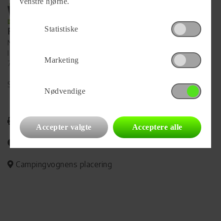
venstre hjørne.
Statistiske
Forhandler
Ny Vejle Caravan A/S
Isabellahøj 6
Marketing
7100 Vejle
Se alle
90
vogne for forhandleren
Nødvendige
Udskriv
Accepter valgte
Acceptere alle
Del på Facebook
Campingvognens placering