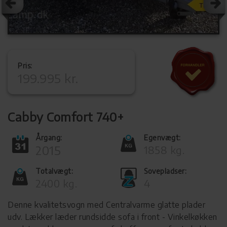
Pris:
199.995 kr.
Cabby Comfort 740+
Årgang:
Egenvægt:
2015
1858 kg.
Totalvægt:
Sovepladser:
2400 kg.
4
Denne kvalitetsvogn med Centralvarme glatte plader
udv. Lækker læder rundsidde sofa i front - Vinkelkøkken