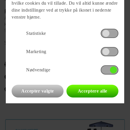
hvilke cookies du vil tillade. Du vil altid kunne ændre
dine indstillinger ved at trykke på ikonet i nederste
Forhandler
venstre hjørne.
Aabybro Camping og Fritid Aps
Knøsgårdvej 121
9440 Aabybro
Statistiske
Se alle
3
vogne for forhandleren
Marketing
Udskriv
Nødvendige
Del på Facebook
Campingvognens placering
Accepter valgte
Acceptere alle