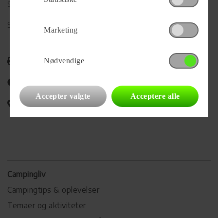
9700 Brønderslev
Se alle
83
vogne for forhandleren
Marketing
Udskriv
Nødvendige
Del på Facebook
Accepter valgte
Acceptere alle
Campingvognens placering
Campingliv
Campingtips & oplevelser
Temaer og aktiviteter