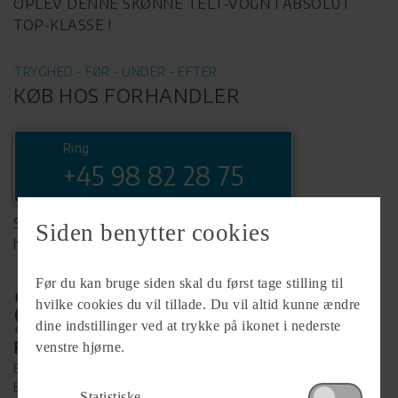
OPLEV DENNE SKØNNE TELT-VOGN I ABSOLUT
TOP-KLASSE !
TRYGHED - FØR - UNDER - EFTER
KØB HOS FORHANDLER
Ring
+45 98 82 28 75
Se komplet info på forhandlerens
Siden benytter cookies
hjemmeside
Før du kan bruge siden skal du først tage stilling til
hvilke cookies du vil tillade. Du vil altid kunne ændre
dine indstillinger ved at trykke på ikonet i nederste
Forhandler
venstre hjørne.
Brønderslev Caravan
Eventyrvej 18-22
Statistiske