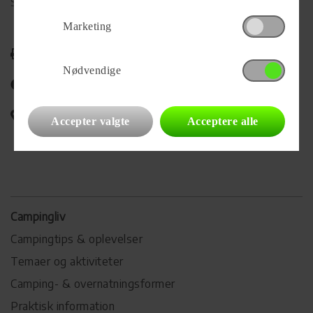
Se alle
20
vogne for forhandleren
Marketing
Udskriv
Nødvendige
Del på Facebook
Campingvognens placering
Accepter valgte
Acceptere alle
Campingliv
Campingtips & oplevelser
Temaer og aktiviteter
Camping- & overnatningsformer
Praktisk information