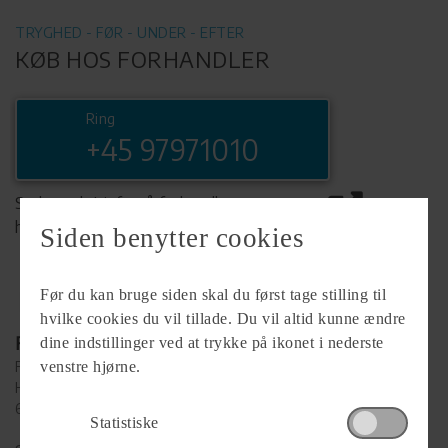
TRYGHED - FØR - UNDER - EFTER
KØB HOS FORHANDLER
Ring
+45 97971010
Se komplet info på forhandlerens
hjemmeside
Siden benytter cookies
Før du kan bruge siden skal du først tage stilling til
hvilke cookies du vil tillade. Du vil altid kunne ændre
Forhandler
dine indstillinger ved at trykke på ikonet i nederste
FriCamping Esbjerg ApS
venstre hjørne.
Hammeren 4
6715 Esbjerg
Statistiske