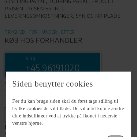
STYLLING PAKKE, TOURING PAKKE. ER INCL I
PRISEN. PRISEN ER INCL
LEVERINGSOMKOSTNINGER, SYN OG NR.PLADE.
TRYGHED - FØR - UNDER - EFTER
KØB HOS FORHANDLER
Ring
+45 96191020
Siden benytter cookies
Se komplet info på forhandlerens
hjemmeside
Før du kan bruge siden skal du først tage stilling til
hvilke cookies du vil tillade. Du vil altid kunne ændre
dine indstillinger ved at trykke på ikonet i nederste
venstre hjørne.
Forhandler
Møllegårdens Camping