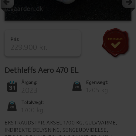
Pris:
229.900 kr.
Dethleffs Aero 470 EL
Årgang:
Egenvægt:
2023
1205 kg.
Totalvægt:
1700 kg.
EKSTRAUDSTYR. AKSEL 1700 KG, GULVVARME,
INDIREKTE BELYSNING, SENGEUDVIDELSE,