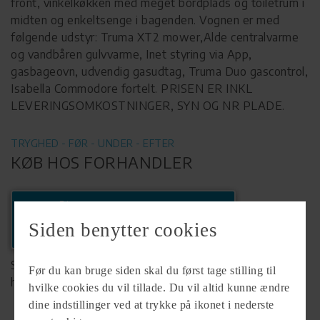
front, vinkelkøkken med meget bordplads og toiletrum i
midten og enkeltsenge i bagenden. Vognen er med
følgende udstyr: Truma XT2 mower,Alde centralvarme
og vandbåren gulvvarme, Inet styring via App,
gasbageovn, udvendig gasudtag, Truma Duo gascontrol,
Isabella Commodore fortelt. PRISEN ER INKL
LEVERINGSOMKOSTNINGER, SYN OG NR PLADE.
TRYGHED - FØR - UNDER - EFTER
KØB HOS FORHANDLER
Ring
+45 75828422
Siden benytter cookies
Se komplet info på forhandlerens
Før du kan bruge siden skal du først tage stilling til
hjemmeside
hvilke cookies du vil tillade. Du vil altid kunne ændre
dine indstillinger ved at trykke på ikonet i nederste