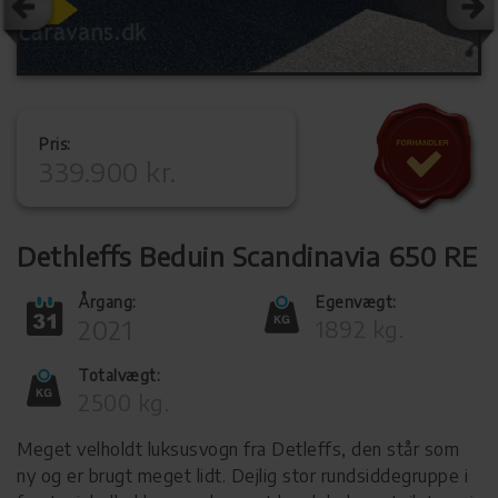
Pris:
339.900 kr.
Dethleffs Beduin Scandinavia 650 RE
Årgang:
Egenvægt:
2021
1892 kg.
Totalvægt:
2500 kg.
Meget velholdt luksusvogn fra Detleffs, den står som
ny og er brugt meget lidt. Dejlig stor rundsiddegruppe i