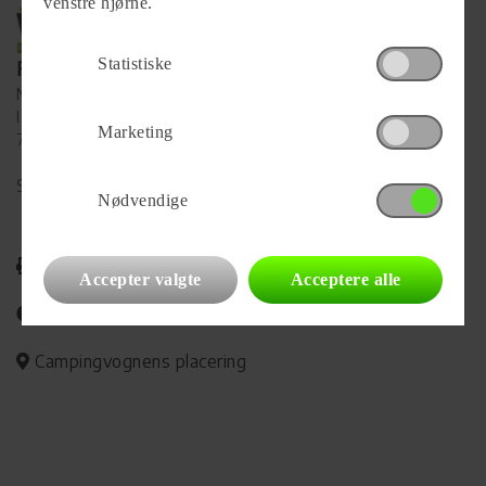
venstre hjørne.
Statistiske
Forhandler
Ny Vejle Caravan A/S
Isabellahøj 6
Marketing
7100 Vejle
Se alle
87
vogne for forhandleren
Nødvendige
Udskriv
Accepter valgte
Acceptere alle
Del på Facebook
Campingvognens placering