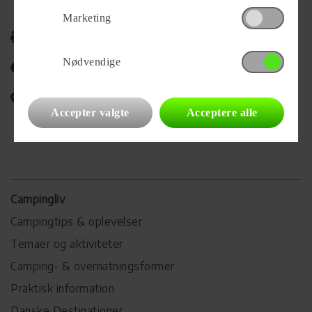
Marketing
Udskriv
Nødvendige
Del på Facebook
Campingvognens placering
Accepter valgte
Acceptere alle
Campingliv
Campingtips & oplevelser
Temaer og aktiviteter
Camping- & overnatningsformer
Praktisk information
Danske Destinationer