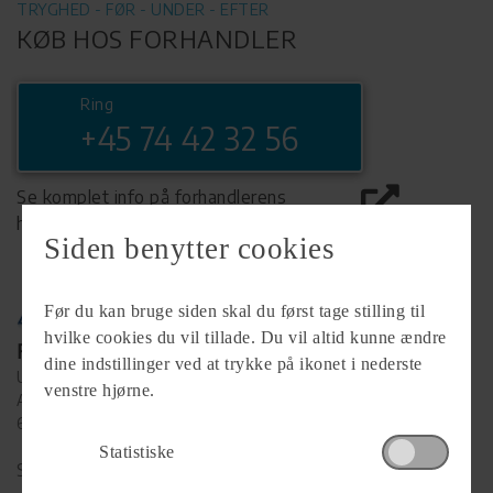
TRYGHED - FØR - UNDER - EFTER
KØB HOS FORHANDLER
Ring
+45 74 42 32 56
Se komplet info på forhandlerens
hjemmeside
Siden benytter cookies
Før du kan bruge siden skal du først tage stilling til
hvilke cookies du vil tillade. Du vil altid kunne ændre
Forhandler
dine indstillinger ved at trykke på ikonet i nederste
Ulkebøl Camping Gård
venstre hjørne.
Agtoftsvej 15-17
6400 Sønderborg
Statistiske
Se alle
25
vogne for forhandleren