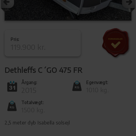
Pris:
119.900 kr.
Dethleffs C´GO 475 FR
Årgang:
Egenvægt:
2015
1010 kg.
Totalvægt:
1500 kg.
2,5 meter dyb Isabella solsejl