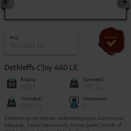
Pris:
192.500 kr.
Dethleffs C'joy 460 LE
Årgang:
Egenvægt:
2027
882 kg.
Totalvægt:
Sovepladser:
1360 kg.
3
Enkeltsenge m/ udtræk, endesiddegruppe, kompressor
køleskab, Truma blæsevarme, Active-pakke; består af: