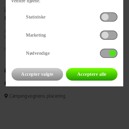
venstre hjørne.
Statistiske
Forhandler
TARUP Campingcenter A/S
Agerhatten 31
Marketing
5220 Odense SØ
Se alle
50
vogne for forhandleren
Nødvendige
Udskriv
Accepter valgte
Acceptere alle
Del på Facebook
Campingvognens placering