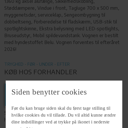
1360 kg aksel alufælge, Sikkerhedskobling,
Støddæmpere, Vindue i front, Tagluge 700 x 500 mm,
myggenetsdør, serviceklap, Sengeombygning til
dobbeltseng, Forberedelse til fladskærm, USB-stik til
spotlightskinne, Ekstra belysning med LED-spotlights,
Bruseudstyr, Mobil spildevandstank. Vognen er bestilt
med hyndestoffet Belu. Vognen forventes til efteråret
2026!
TRYGHED - FØR - UNDER - EFTER
KØB HOS FORHANDLER
Ring
Siden benytter cookies
+45 6616 1818
Før du kan bruge siden skal du først tage stilling til
Se komplet info på forhandlerens
hvilke cookies du vil tillade. Du vil altid kunne ændre
hjemmeside
dine indstillinger ved at trykke på ikonet i nederste