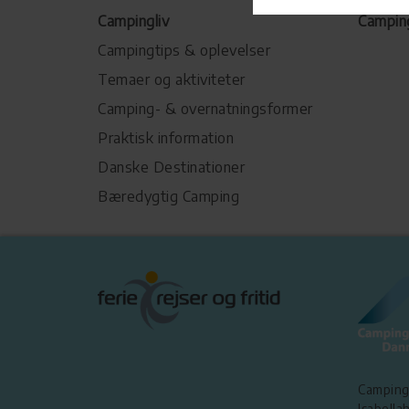
Campingliv
Campin
Campingtips & oplevelser
Temaer og aktiviteter
Camping- & overnatningsformer
Praktisk information
Danske Destinationer
Bæredygtig Camping
Camping
Isabellah