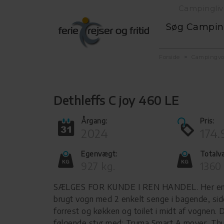
Campingliv
Søg Campi
Forside
Campingv
Dethleffs C joy 460 LE
Årgang:
Pris:
2024
174.
Egenvægt:
Totalv
927 kg.
1360 
SÆLGES FOR KUNDE I REN HANDEL. Her en 
brugt vogn med 2 enkelt senge i bagende, si
forrest og køkken og toilet i midt af vognen. 
følgende styr med: Truma Smart A mover, Thu