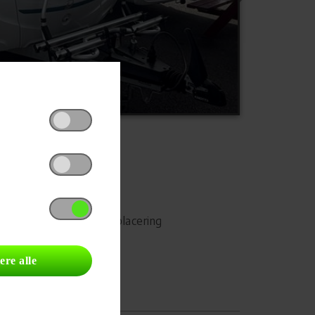
Udskriv
Del på Facebook
Campingvognens placering
ere alle