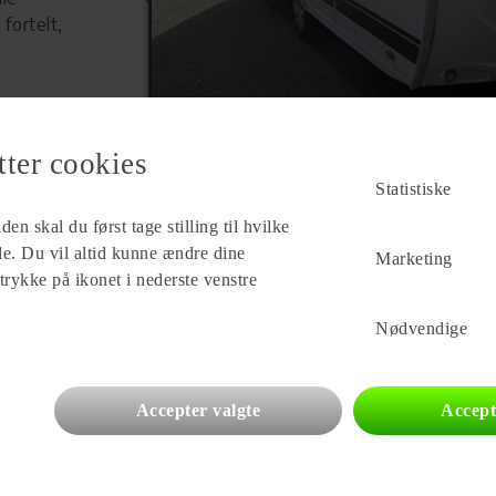
fortelt,
tter cookies
Statistiske
en skal du først tage stilling til hvilke
ade. Du vil altid kunne ændre dine
Marketing
 trykke på ikonet i nederste venstre
Forhandler
Ny Vejle Caravan A/S
Nødvendige
Isabellahøj 6
7100 Vejle
Se alle
87
vogne for forhandleren
Accepter valgte
Accept