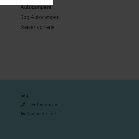
Autocampere
Søg Autocamper
Rejser og ferie
Søg
Telefonnummer
Nummerplade