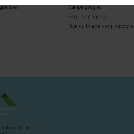
gpladser
Campingvogne
Søg Campingvogn
Nye og brugte campingvogne
 Outdoor Danmark
øj 3