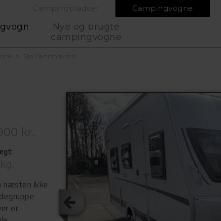
Campingpladser
Campingvogne
ngvogn
Nye og brugte
campingvogne
ogne
Søg Campingvogn
900 kr.
ægt:
kg.
næsten ikke
ddegruppe
Der er
le