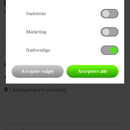
Forhandler
Statistiske
Campinggården Slagelse
Sorøvej 97
4200 Slagelse
Marketing
Se alle
34
vogne for forhandleren
Nødvendige
Udskriv
Accepter valgte
Acceptere alle
Del på Facebook
Campingvognens placering