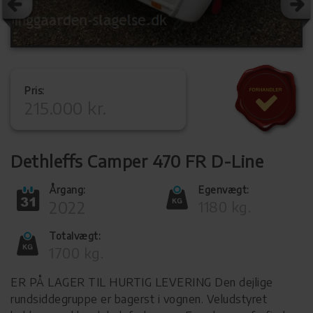
Pris:
215.000 kr.
Dethleffs Camper 470 FR D-Line
Årgang:
Egenvægt:
2022
1180 kg.
Totalvægt:
1700 kg.
ER PÅ LAGER TIL HURTIG LEVERING Den dejlige
rundsiddegruppe er bagerst i vognen. Veludstyret