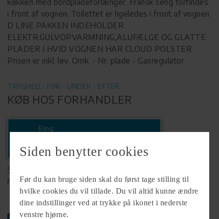
køkken med bordpladeforlænger. Fransk seng forfindes
i front af vognen. Toilettet er ligeledes i front af vognen.
D LINE PAKKEN INDEHOLDER
ELEKTR.GULVOPVARMNING,ALUFÆLGE OG GLATTE
PLADER I HVID VOGNEN HAR CLOUD POLSTER
Prisen er inkl. lev. Omk. - Nr. plade - Gasregulator
TRYGHED - FØR - UNDER - EFTER
KØB HOS FORHANDLER
Ring
+45 58544003
Siden benytter cookies
Se komplet info på forhandlerens
Før du kan bruge siden skal du først tage stilling til
hjemmeside
hvilke cookies du vil tillade. Du vil altid kunne ændre
dine indstillinger ved at trykke på ikonet i nederste
venstre hjørne.