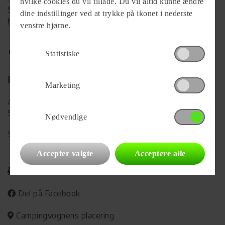
hvilke cookies du vil tillade. Du vil altid kunne ændre
Se komplet info på forhandlerens
dine indstillinger ved at trykke på ikonet i nederste
hjemmeside
venstre hjørne.
Statistiske
Forhandler
Marketing
TARUP Campingcenter A/S
Agerhatten 31
5220 Odense SØ
Nødvendige
Se alle
46
vogne for forhandleren
Accepter valgte
Acceptere alle
Udskriv
Del på Facebook
Campingvognens placering