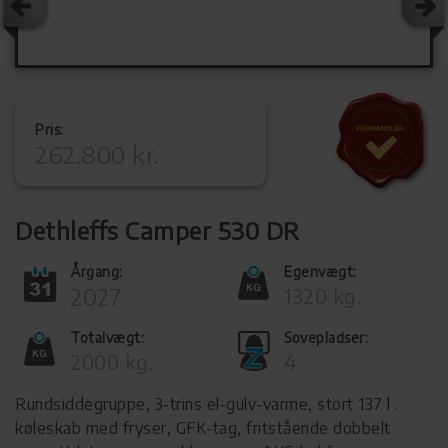
Pris:
262.800 kr.
Dethleffs Camper 530 DR
Årgang:
Egenvægt:
2027
1320 kg.
Totalvægt:
Sovepladser:
2000 kg.
4
Rundsiddegruppe, 3-trins el-gulv-varme, stort 137 l .
køleskab med fryser, GFK-tag, fritstående dobbelt