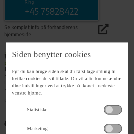
Ring
+45 75828422
Se komplet info på forhandlerens
hjemmeside
Siden benytter cookies
Forhandler
Før du kan bruge siden skal du først tage stilling til
Ny Vejle Caravan A/S
hvilke cookies du vil tillade. Du vil altid kunne ændre
Isabellahøj 6
dine indstillinger ved at trykke på ikonet i nederste
7100 Vejle
venstre hjørne.
Se alle
90
vogne for forhandleren
Statistiske
Udskriv
Marketing