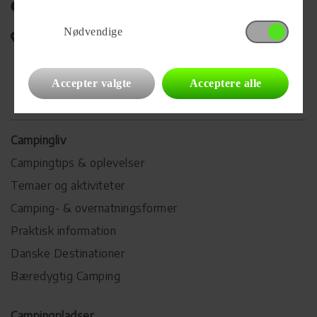
Del på Facebook
Nødvendige
Campingvognens placering
Accepter valgte
Acceptere alle
Campingliv
Campingtips & oplevelser
Temaer og aktiviteter
Camping- & overnatningsformer
Praktisk information
Danske Destinationer
Bæredygtig Camping
Campingpladser