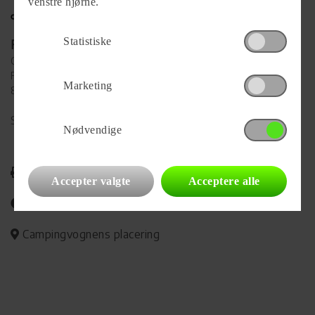
venstre hjørne.
Statistiske
Forhandler
Camping-Specialisten.dk Silkeborg
Funder Dalgårdsvej 1
Marketing
8600 Silkeborg
Se alle
94
vogne for forhandleren
Nødvendige
Udskriv
Accepter valgte
Acceptere alle
Del på Facebook
Campingvognens placering