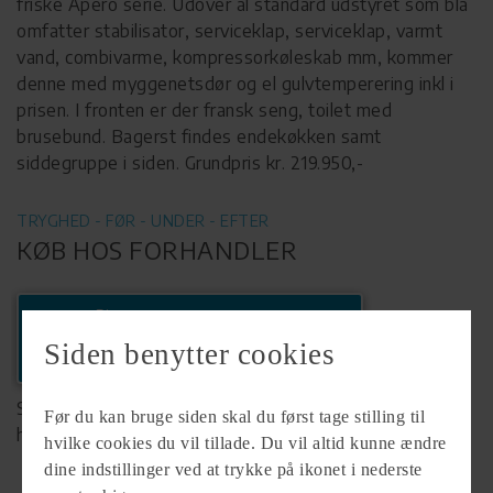
friske Apero serie. Udover al standard udstyret som bla
omfatter stabilisator, serviceklap, serviceklap, varmt
vand, combivarme, kompressorkøleskab mm, kommer
denne med myggenetsdør og el gulvtemperering inkl i
prisen. I fronten er der fransk seng, toilet med
brusebund. Bagerst findes endekøkken samt
siddegruppe i siden. Grundpris kr. 219.950,-
TRYGHED - FØR - UNDER - EFTER
KØB HOS FORHANDLER
Ring
+45 97125366
Siden benytter cookies
Se komplet info på forhandlerens
Før du kan bruge siden skal du først tage stilling til
hjemmeside
hvilke cookies du vil tillade. Du vil altid kunne ændre
dine indstillinger ved at trykke på ikonet i nederste