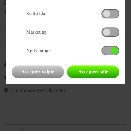
Forhandler
Statistiske
Hinshøj Caravan A/S
Gl. Viborgvej 392, Ålum
8920 Randers NV
Marketing
Se alle
97
vogne for forhandleren
Nødvendige
Udskriv
Accepter valgte
Acceptere alle
Del på Facebook
Campingvognens placering