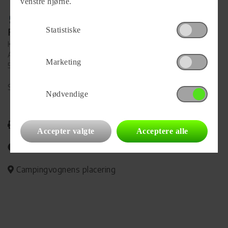
venstre hjørne.
Statistiske
Forhandler
Kai's Caravan
Algade 76
Marketing
5592 Ejby
Se alle
37
vogne for forhandleren
Nødvendige
Udskriv
Accepter valgte
Acceptere alle
Del på Facebook
Campingvognens placering