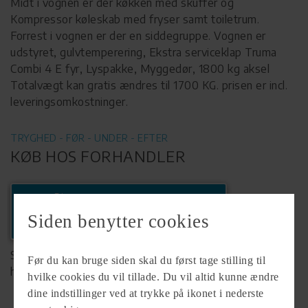
Midt i vognen er der køkken med skuffer og
Kompressor køleskab med fryser samt toiletrum.
Forrest i vognen er der en siddegruppe. Vognen er
udstyret, gulvtemperering, Ekstra serviceklap Truma
Combi 4 E fyr, Lyspakke, Myggedør, 1800 kg aksel
Totalvægt kan gratis ændres til 1700 KG. prisen er incl.
leveringsomkostninger.
TRYGHED - FØR - UNDER - EFTER
KØB HOS FORHANDLER
Ring
+45 64462646
Siden benytter cookies
Se komplet info på forhandlerens
Før du kan bruge siden skal du først tage stilling til
hjemmeside
hvilke cookies du vil tillade. Du vil altid kunne ændre
dine indstillinger ved at trykke på ikonet i nederste