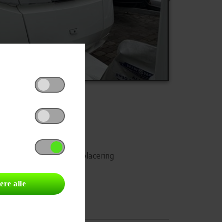
Udskriv
Del på Facebook
Campingvognens placering
ere alle