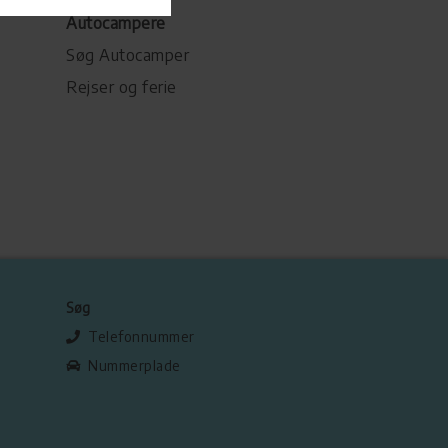
Autocampere
Søg Autocamper
Rejser og ferie
Søg
Telefonnummer
Nummerplade