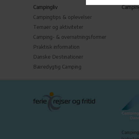
Campingliv
Campin
Campingtips & oplevelser
Temaer og aktiviteter
Camping- & overnatningsformer
Praktisk information
Danske Destinationer
Bæredygtig Camping
Camping
Isabellah