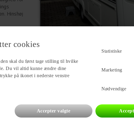
ings
en. Hinshøj
tter cookies
Statistiske
en skal du først tage stilling til hvilke
ade. Du vil altid kunne ændre dine
Marketing
 trykke på ikonet i nederste venstre
Forhandler
Hinshøj Caravan A/S
Nødvendige
Gl. Viborgvej 392, Ålum
8920 Randers NV
Se alle
96
vogne for forhandleren
Accepter valgte
Accept