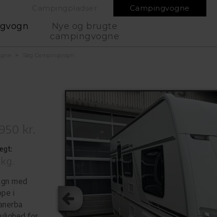
Campingpladser
Campingvogne
ngvogn
Nye og brugte
campingvogne
ogne
Søg Campingvogn
G
950 kr.
ægt:
 kg.
vogn med
pe i
anerba
ulighed for