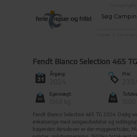
Campingliv
Søg Campi
Forside
Campingv
Fendt Bianco Selection 465 T
Årgang:
Pris:
2024
239.
Egenvægt:
Totalv
1243 kg.
1500
Fendt Bianco Selection 465 TG 2024: Dejlig 
enkelsenge med sengeudvidelse og siddegrup
bagenden derudover er der myggenetsdør, M
polster, gulvtemperering, 1500kg totalvægt m