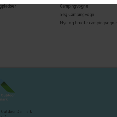
gpladser
Campingvogne
Søg Campingvogn
Nye og brugte campingvogne
 Outdoor Danmark
øj 3